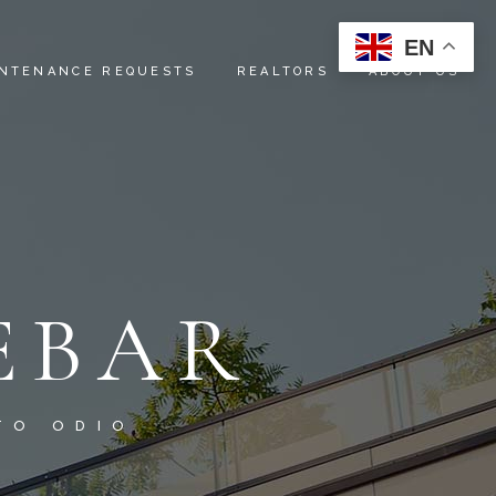
EN
NTENANCE REQUESTS
REALTORS
ABOUT US
INSTRUCTIONS
ABOUT US
REFERRALS
SERVICES
OUR TEAM
EBAR
CONTACT US
TO ODIO